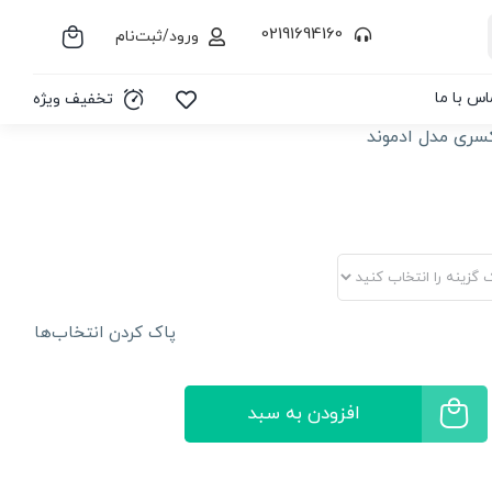
02191694160
ورود/ثبت‌نام
اس با ما
تخفیف ویژه
سری مدل ادموند
پاک کردن انتخاب‌ها
افزودن به سبد