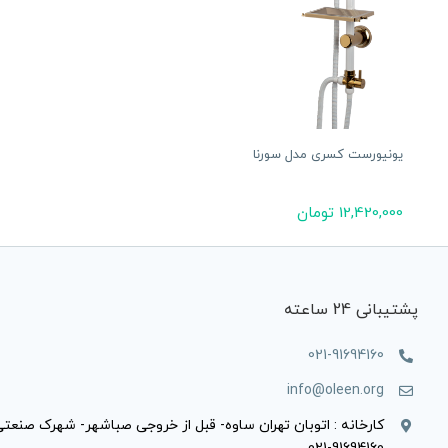
یونیورست کسری مدل سورنا
12,420,000
تومان
پشتیبانی 24 ساعته
021-91694160
info@oleen.org
کارخانه : اتوبان تهران ساوه- قبل از خروجی صباشهر- شهرک صنعتی صبا-خی