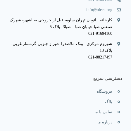
info@oleen.org
کارخانه : اتوبان تهران ساوه- قبل از خروجی صباشهر- شهرک
صنعتی صبا-خیابان صبا – صبا3 -پلاک 5
021-91694160
شوروم مرکزی : ونک-ملاصدرا-شیراز جنوبی-گرمسار غربی-
پلاک 13
021-88217497
دسترسی سریع
فروشگاه
بلاگ
تماس با ما
درباره ما