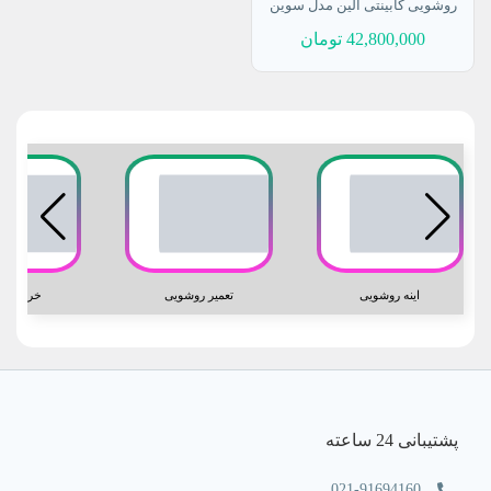
روشویی کابینتی اُلین مدل سوین
42,800,000
تومان
افزودن به سبد
اینه روشویی
تعمیر روشویی
خرید رو
پشتیبانی 24 ساعته
021-91694160