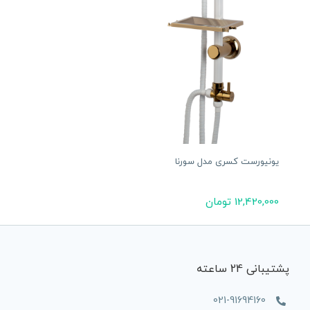
یونیورست کسری مدل سورنا
12,420,000
تومان
پشتیبانی 24 ساعته
021-91694160