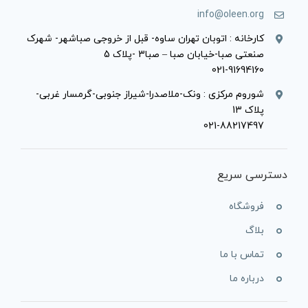
info@oleen.org
کارخانه : اتوبان تهران ساوه- قبل از خروجی صباشهر- شهرک
صنعتی صبا-خیابان صبا – صبا3 -پلاک 5
021-91694160
شوروم مرکزی : ونک-ملاصدرا-شیراز جنوبی-گرمسار غربی-
پلاک 13
021-88217497
دسترسی سریع
فروشگاه
بلاگ
تماس با ما
درباره ما