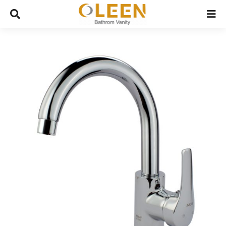
Ski
t
conten