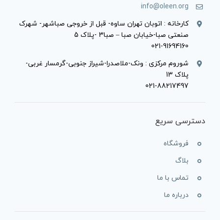
info@oleen.org
کارخانه : اتوبان تهران ساوه- قبل از خروجی صباشهر- شهرک
صنعتی صبا-خیابان صبا – صبا3 -پلاک 5
021-91694160
شوروم مرکزی : ونک-ملاصدرا-شیراز جنوبی-گرمسار غربی-
پلاک 13
021-88217497
دسترسی سریع
فروشگاه
بلاگ
تماس با ما
درباره ما