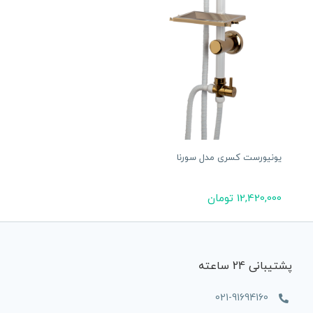
یونیورست کسری مدل سورنا
12,420,000
تومان
پشتیبانی 24 ساعته
021-91694160