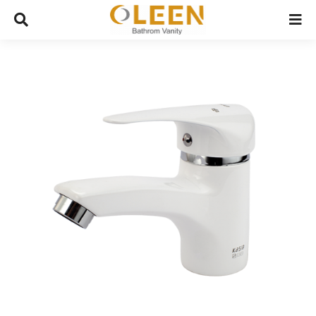
Ski
t
conten