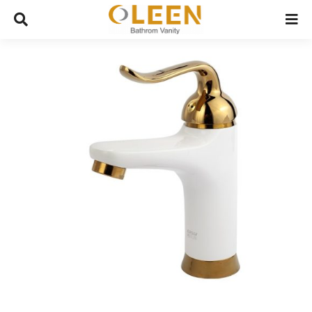
Ski
t
conten