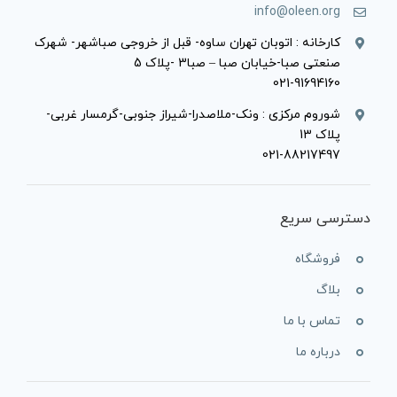
info@oleen.org
کارخانه : اتوبان تهران ساوه- قبل از خروجی صباشهر- شهرک
صنعتی صبا-خیابان صبا – صبا3 -پلاک 5
021-91694160
شوروم مرکزی : ونک-ملاصدرا-شیراز جنوبی-گرمسار غربی-
پلاک 13
021-88217497
دسترسی سریع
فروشگاه
بلاگ
تماس با ما
درباره ما