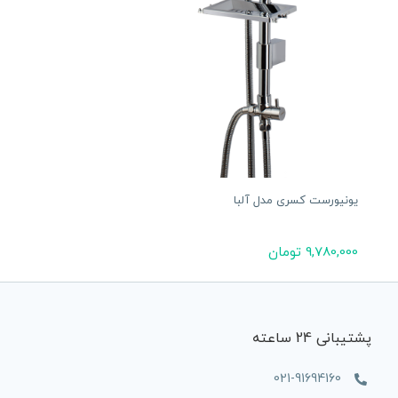
یونیورست کسری مدل آلبا
9,780,000
تومان
پشتیبانی 24 ساعته
021-91694160