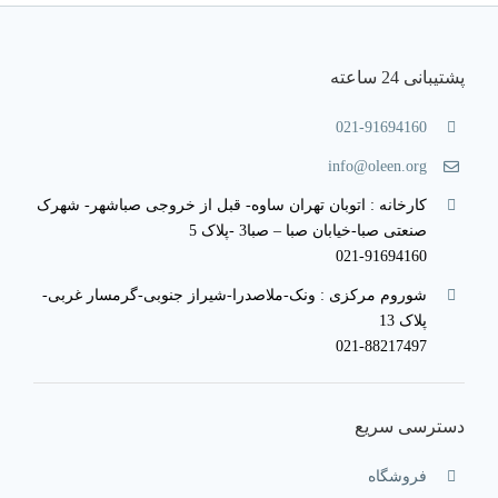
پشتیبانی 24 ساعته
021-91694160
info@oleen.org
کارخانه : اتوبان تهران ساوه- قبل از خروجی صباشهر- شهرک
صنعتی صبا-خیابان صبا – صبا3 -پلاک 5
021-91694160
شوروم مرکزی : ونک-ملاصدرا-شیراز جنوبی-گرمسار غربی-
پلاک 13
021-88217497
دسترسی سریع
فروشگاه