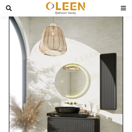
Ski
t
conten