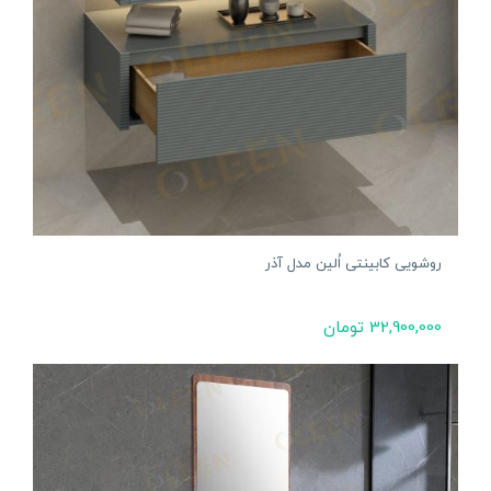
روشویی کابینتی اُلین مدل آذر
32,900,000
تومان