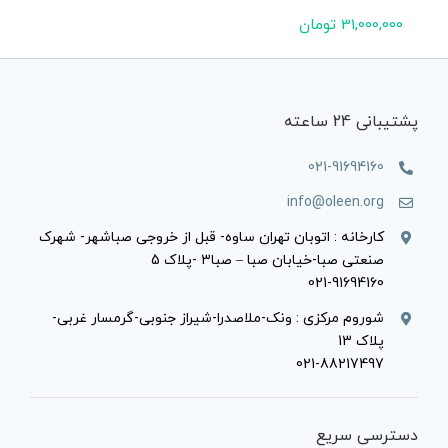
31,000,000
تومان
پشتیبانی 24 ساعته
021-91694160
info@oleen.org
کارخانه : اتوبان تهران ساوه- قبل از خروجی صباشهر- شهرک
صنعتی صبا-خیابان صبا – صبا3 -پلاک 5
021-91694160
شوروم مرکزی : ونک-ملاصدرا-شیراز جنوبی-گرمسار غربی-
پلاک 13
021-88217497
دسترسی سریع