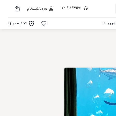
02191694160
ورود/ثبت‌نام
اس با ما
تخفیف ویژه