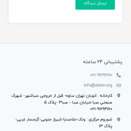
پشتیبانی 24 ساعته
021-91694160
info@oleen.org
کارخانه : اتوبان تهران ساوه- قبل از خروجی صباشهر- شهرک
صنعتی صبا-خیابان صبا – صبا3 -پلاک 5
021-91694160
شوروم مرکزی : ونک-ملاصدرا-شیراز جنوبی-گرمسار غربی-
پلاک 13