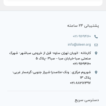
پشتیبانی 24 ساعته
021-91694160
info@oleen.org
کارخانه : اتوبان تهران ساوه- قبل از خروجی صباشهر- شهرک
صنعتی صبا-خیابان صبا – صبا3 -پلاک 5
021-91694160
شوروم مرکزی : ونک-ملاصدرا-شیراز جنوبی-گرمسار غربی-
پلاک 13
021-88217497
دسترسی سریع