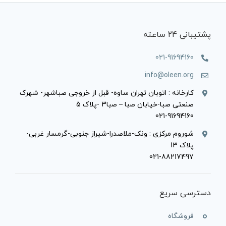
پشتیبانی 24 ساعته
021-91694160
info@oleen.org
کارخانه : اتوبان تهران ساوه- قبل از خروجی صباشهر- شهرک
صنعتی صبا-خیابان صبا – صبا3 -پلاک 5
021-91694160
شوروم مرکزی : ونک-ملاصدرا-شیراز جنوبی-گرمسار غربی-
پلاک 13
021-88217497
دسترسی سریع
فروشگاه