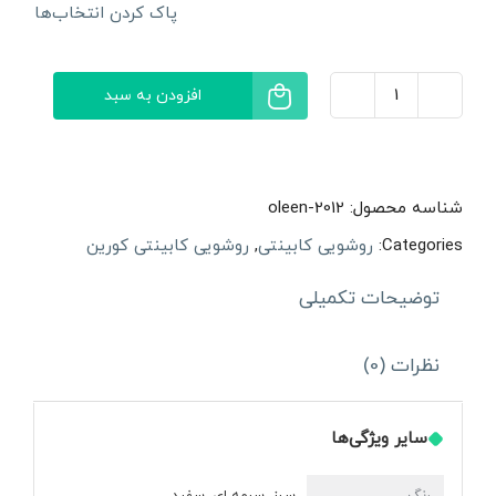
پاک کردن انتخاب‌ها
افزودن به سبد
روشویی
کابینتی
اُلین
شناسه محصول:
oleen-2012
مدل
Categories:
روشویی کابینتی
,
روشویی کابینتی کورین
ثمین
توضیحات تکمیلی
عدد
نظرات (0)
سایر ویژگی‌ها
رنگ
سبز, سرمه ای, سفید