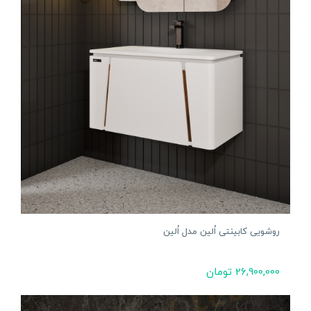
روشویی کابینتی اُلین مدل اُلین
26,900,000
تومان