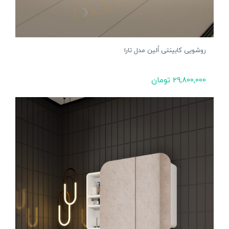
روشویی کابینتی اُلین مدل تارا
29,800,000
تومان