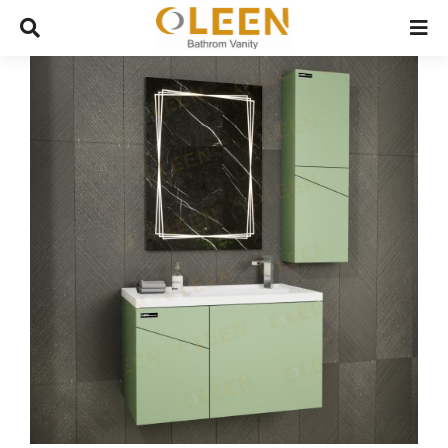
Ski
t
conten